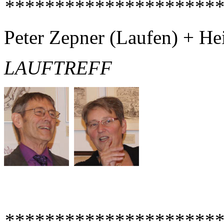
**********************
Peter Zepner (Laufen) + H
LAUFTREFF
**********************