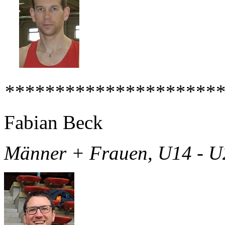
**********************
Fabian Beck
Männer + Frauen, U14 - U